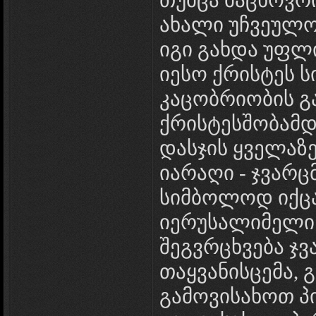
თუმცა მაცხოვრი
ახალი უჩვეულო
იგი გახდა უფლ
იესო ქრისტეს 
კაცობრიობის გ
ქრისტესშობამ
დასჯის ყველაზ
იარაღი - ჯვარც
სიმბოლოდ იქცა
იერუსალიმელი წ
შეგვრცხვება ჯ
თაყვანისცემა,
გამოვისახოთ პი