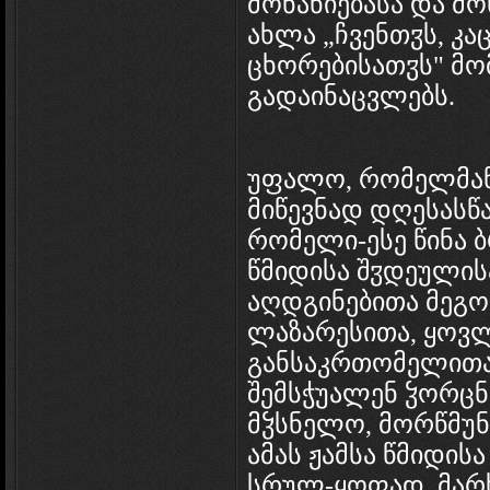
მონანიებასა და მ
ახლა „ჩვენთჳს, კა
ცხორებისათჳს" მო
გადაინაცვლებს.
უფალო, რომელმან 
მიწევნად დღესასწა
რომელი-ესე წინა 
წმიდისა შჳდეულის
აღდგინებითა მეგო
ლაზარესითა, ყოვ
განსაკრთომელითა,
შემსჭუალენ ჴორცნ
მჴსნელო, მორწმუნ
ამას ჟამსა წმიდის
სრულ-ყოფად, მარ